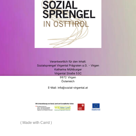
Verantwortlich für den Inhalt:
Sozialsprengel Virgental Prägraten a.G. - Virgen
Katharina Mühlburger
Virgental Straße 53C
9972 Virgen
Österreich
E-Mail:
info@sozial-virgental.at
Made with Carrd